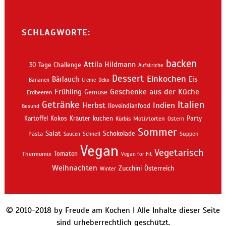
SCHLAGWORTE:
backen
Attila Hildmann
30 Tage Challenge
Aufstriche
Dessert
Einkochen
Bärlauch
Eis
Bananen
Creme
Deko
Geschenke aus der Küche
Frühling
Gemüse
Erdbeeren
Getränke
Italien
Indien
Herbst
Iloveindianfood
Gesund
kuchen
Kartoffel
Kokos
Kräuter
Motivtorten
Party
Kürbis
Ostern
Sommer
Salat
Schokolade
Pasta
Schnell
Suppen
Saucen
Vegan
Vegetarisch
Thermomix
Tomaten
Vegan for Fit
Weihnachten
Zucchini
Österreich
Winter
© 2010-2018 by Freude am Kochen I Alle Inhalte dieser Seite
sind urheberrechtlich geschützt.