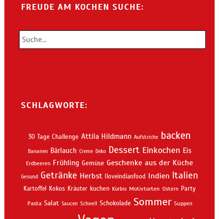
FREUDE AM KOCHEN SUCHE:
SCHLAGWORTE:
backen
Attila Hildmann
30 Tage Challenge
Aufstriche
Dessert
Einkochen
Bärlauch
Eis
Bananen
Creme
Deko
Geschenke aus der Küche
Frühling
Gemüse
Erdbeeren
Getränke
Italien
Indien
Herbst
Iloveindianfood
Gesund
kuchen
Kartoffel
Kokos
Kräuter
Motivtorten
Party
Kürbis
Ostern
Sommer
Salat
Schokolade
Pasta
Schnell
Suppen
Saucen