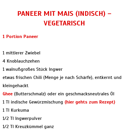
PANEER MIT MAIS (INDISCH) –
VEGETARISCH
1 Portion Paneer
1 mittlerer Zwiebel
4 Knoblauchzehen
1 walnußgroßes Stück Ingwer
etwas frischen Chili (Menge je nach Schärfe), entkernt und
kleingehackt
Ghee
(Butterschmalz) oder ein geschmacksneutrales Öl
1 Tl indische Gewürzmischung
(hier gehts zum Rezept)
1 Tl Kurkuma
1/2 Tl Ingwerpulver
1/2 Tl Kreuzkümmel ganz