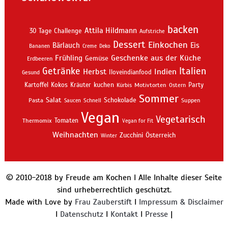
backen
Attila Hildmann
30 Tage Challenge
Aufstriche
Dessert
Einkochen
Bärlauch
Eis
Bananen
Creme
Deko
Geschenke aus der Küche
Frühling
Gemüse
Erdbeeren
Getränke
Italien
Indien
Herbst
Iloveindianfood
Gesund
kuchen
Kartoffel
Kokos
Kräuter
Motivtorten
Party
Kürbis
Ostern
Sommer
Salat
Schokolade
Pasta
Schnell
Suppen
Saucen
Vegan
Vegetarisch
Thermomix
Tomaten
Vegan for Fit
Weihnachten
Zucchini
Österreich
Winter
© 2010-2018 by Freude am Kochen I Alle Inhalte dieser Seite
sind urheberrechtlich geschützt.
Made with Love by
Frau Zauberstift
I
Impressum & Disclaimer
I
Datenschutz
I
Kontakt
I
Presse
|