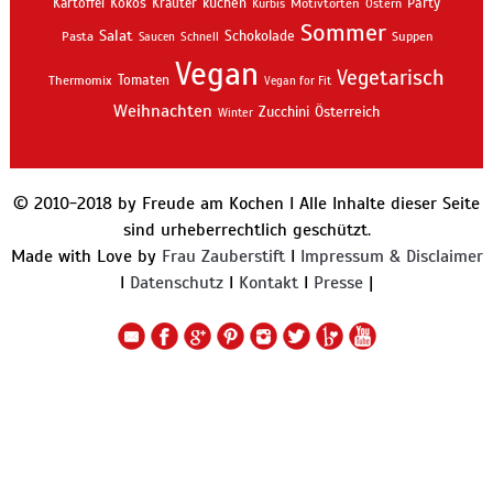
kuchen
Kartoffel
Kokos
Kräuter
Motivtorten
Party
Kürbis
Ostern
Sommer
Salat
Schokolade
Pasta
Schnell
Suppen
Saucen
Vegan
Vegetarisch
Thermomix
Tomaten
Vegan for Fit
Weihnachten
Zucchini
Österreich
Winter
© 2010-2018 by Freude am Kochen I Alle Inhalte dieser Seite
sind urheberrechtlich geschützt.
Made with Love by
Frau Zauberstift
I
Impressum & Disclaimer
I
Datenschutz
I
Kontakt
I
Presse
|