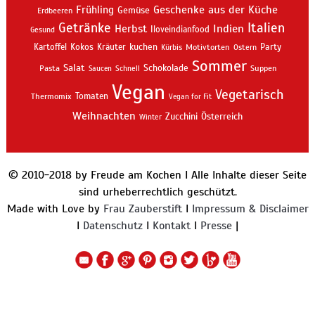
Geschenke aus der Küche
Frühling
Gemüse
Erdbeeren
Getränke
Italien
Indien
Herbst
Iloveindianfood
Gesund
kuchen
Kartoffel
Kokos
Kräuter
Motivtorten
Party
Kürbis
Ostern
Sommer
Salat
Schokolade
Pasta
Schnell
Suppen
Saucen
Vegan
Vegetarisch
Thermomix
Tomaten
Vegan for Fit
Weihnachten
Zucchini
Österreich
Winter
© 2010-2018 by Freude am Kochen I Alle Inhalte dieser Seite
sind urheberrechtlich geschützt.
Made with Love by
Frau Zauberstift
I
Impressum & Disclaimer
I
Datenschutz
I
Kontakt
I
Presse
|