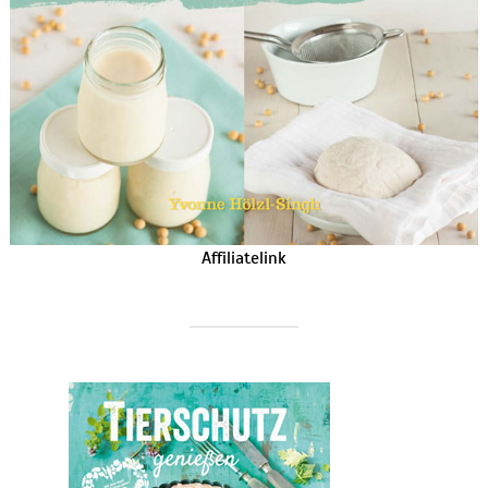
Affiliatelink