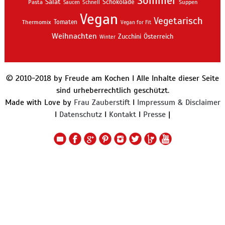
Sommer
Salat
Schokolade
Pasta
Schnell
Suppen
Saucen
Vegan
Vegetarisch
Thermomix
Tomaten
Vegan for Fit
Weihnachten
Zucchini
Österreich
Winter
© 2010-2018 by Freude am Kochen I Alle Inhalte dieser Seite
sind urheberrechtlich geschützt.
Made with Love by
Frau Zauberstift
I
Impressum & Disclaimer
I
Datenschutz
I
Kontakt
I
Presse
|