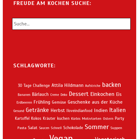
FREUDE AM KOCHEN SUCHE:
SCHLAGWORTE:
backen
Attila Hildmann
30 Tage Challenge
Aufstriche
Dessert
Einkochen
Bärlauch
Eis
Bananen
Creme
Deko
Geschenke aus der Küche
Frühling
Gemüse
Erdbeeren
Getränke
Italien
Indien
Herbst
Iloveindianfood
Gesund
kuchen
Kartoffel
Kokos
Kräuter
Motivtorten
Party
Kürbis
Ostern
Sommer
Salat
Schokolade
Pasta
Schnell
Suppen
Saucen
Vegan