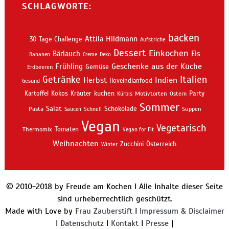
SCHLAGWORTE:
backen
Attila Hildmann
30 Tage Challenge
Aufstriche
Dessert
Einkochen
Bärlauch
Eis
Bananen
Creme
Deko
Geschenke aus der Küche
Frühling
Gemüse
Erdbeeren
Getränke
Italien
Indien
Herbst
Iloveindianfood
Gesund
kuchen
Kartoffel
Kokos
Kräuter
Motivtorten
Party
Kürbis
Ostern
Sommer
Salat
Schokolade
Pasta
Schnell
Suppen
Saucen
Vegan
Vegetarisch
Thermomix
Tomaten
Vegan for Fit
Weihnachten
Zucchini
Österreich
Winter
© 2010-2018 by Freude am Kochen I Alle Inhalte dieser Seite
sind urheberrechtlich geschützt.
Made with Love by
Frau Zauberstift
I
Impressum & Disclaimer
I
Datenschutz
I
Kontakt
I
Presse
|