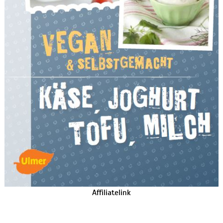
Affiliatelink