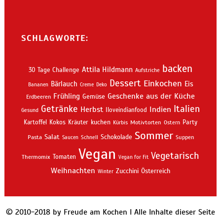
SCHLAGWORTE:
backen
Attila Hildmann
30 Tage Challenge
Aufstriche
Dessert
Einkochen
Bärlauch
Eis
Bananen
Creme
Deko
Geschenke aus der Küche
Frühling
Gemüse
Erdbeeren
Getränke
Italien
Indien
Herbst
Iloveindianfood
Gesund
kuchen
Kartoffel
Kokos
Kräuter
Motivtorten
Party
Kürbis
Ostern
Sommer
Salat
Schokolade
Pasta
Schnell
Suppen
Saucen
Vegan
Vegetarisch
Thermomix
Tomaten
Vegan for Fit
Weihnachten
Zucchini
Österreich
Winter
© 2010-2018 by Freude am Kochen I Alle Inhalte dieser Seite