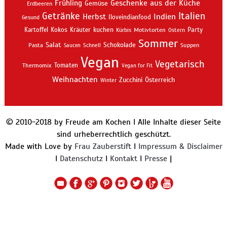
Geschenke aus der Küche
Frühling
Gemüse
Erdbeeren
Getränke
Italien
Indien
Herbst
Iloveindianfood
Gesund
kuchen
Kartoffel
Kokos
Kräuter
Motivtorten
Party
Kürbis
Ostern
Sommer
Salat
Schokolade
Pasta
Schnell
Suppen
Saucen
Vegan
Vegetarisch
Thermomix
Tomaten
Vegan for Fit
Weihnachten
Zucchini
Österreich
Winter
© 2010-2018 by Freude am Kochen I Alle Inhalte dieser Seite
sind urheberrechtlich geschützt.
Made with Love by
Frau Zauberstift
I
Impressum & Disclaimer
I
Datenschutz
I
Kontakt
I
Presse
|