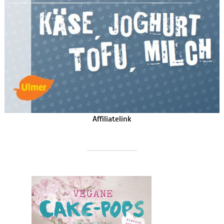
Affiliatelink