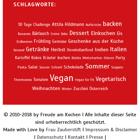
SCHLAGWORTE:
backen
Attila Hildmann
30 Tage Challenge
Aufstriche
Dessert
Einkochen
Bärlauch
Eis
Bananen
Creme
Deko
Geschenke aus der Küche
Frühling
Gemüse
Erdbeeren
Getränke
Italien
Indien
Herbst
Iloveindianfood
Gesund
kuchen
Kartoffel
Kokos
Kräuter
Motivtorten
Party
Kürbis
Ostern
Sommer
Salat
Schokolade
Pasta
Schnell
Suppen
Saucen
Vegan
Vegetarisch
Thermomix
Tomaten
Vegan for Fit
Weihnachten
Zucchini
Österreich
Winter
© 2010-2018 by Freude am Kochen I Alle Inhalte dieser Seite
sind urheberrechtlich geschützt.
Made with Love by
Frau Zauberstift
I
Impressum & Disclaimer
I
Datenschutz
I
Kontakt
I
Presse
|