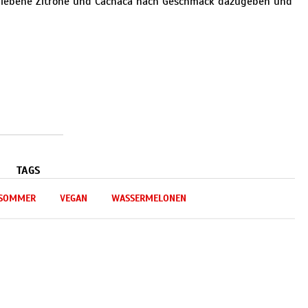
eriebene Zitrone und Cachaca nach Geschmack dazugeben und
TAGS
SOMMER
VEGAN
WASSERMELONEN