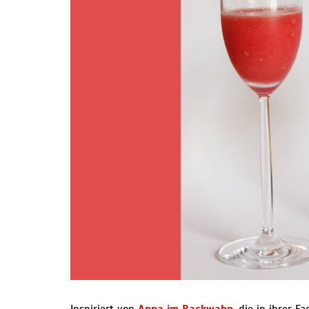
Inspiriert von
Anna im Backwahn
, die in ihrer 