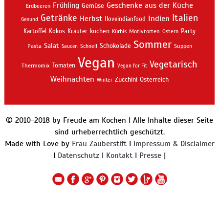
Geschenke aus der Küche
Frühling
Gemüse
Erdbeeren
Getränke
Italien
Indien
Herbst
Iloveindianfood
Gesund
kuchen
Kartoffel
Kokos
Kräuter
Motivtorten
Party
Kürbis
Ostern
Sommer
Salat
Schokolade
Pasta
Schnell
Suppen
Saucen
Vegan
Vegetarisch
Thermomix
Tomaten
Vegan for Fit
Weihnachten
Zucchini
Österreich
Winter
© 2010-2018 by Freude am Kochen I Alle Inhalte dieser Seite
sind urheberrechtlich geschützt.
Made with Love by
Frau Zauberstift
I
Impressum & Disclaimer
I
Datenschutz
I
Kontakt
I
Presse
|