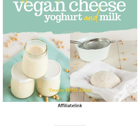
Affiliatelink