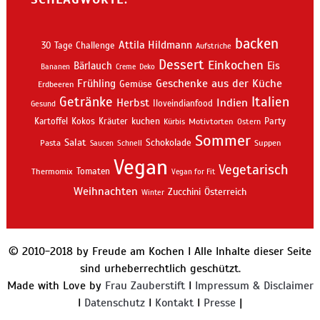
backen
Attila Hildmann
30 Tage Challenge
Aufstriche
Dessert
Einkochen
Bärlauch
Eis
Bananen
Creme
Deko
Geschenke aus der Küche
Frühling
Gemüse
Erdbeeren
Getränke
Italien
Indien
Herbst
Iloveindianfood
Gesund
kuchen
Kartoffel
Kokos
Kräuter
Motivtorten
Party
Kürbis
Ostern
Sommer
Salat
Schokolade
Pasta
Schnell
Suppen
Saucen
Vegan
Vegetarisch
Thermomix
Tomaten
Vegan for Fit
Weihnachten
Zucchini
Österreich
Winter
© 2010-2018 by Freude am Kochen I Alle Inhalte dieser Seite
sind urheberrechtlich geschützt.
Made with Love by
Frau Zauberstift
I
Impressum & Disclaimer
I
Datenschutz
I
Kontakt
I
Presse
|