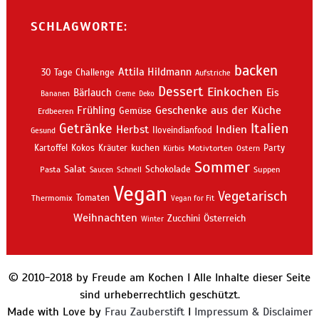
SCHLAGWORTE:
backen
Attila Hildmann
30 Tage Challenge
Aufstriche
Dessert
Einkochen
Bärlauch
Eis
Bananen
Creme
Deko
Geschenke aus der Küche
Frühling
Gemüse
Erdbeeren
Getränke
Italien
Indien
Herbst
Iloveindianfood
Gesund
kuchen
Kartoffel
Kokos
Kräuter
Motivtorten
Party
Kürbis
Ostern
Sommer
Salat
Schokolade
Pasta
Schnell
Suppen
Saucen
Vegan
Vegetarisch
Thermomix
Tomaten
Vegan for Fit
Weihnachten
Zucchini
Österreich
Winter
© 2010-2018 by Freude am Kochen I Alle Inhalte dieser Seite
sind urheberrechtlich geschützt.
Made with Love by
Frau Zauberstift
I
Impressum & Disclaimer