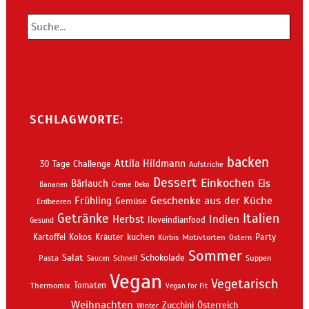
SCHLAGWORTE:
backen
Attila Hildmann
30 Tage Challenge
Aufstriche
Dessert
Einkochen
Bärlauch
Eis
Bananen
Creme
Deko
Geschenke aus der Küche
Frühling
Gemüse
Erdbeeren
Getränke
Italien
Indien
Herbst
Iloveindianfood
Gesund
kuchen
Kartoffel
Kokos
Kräuter
Motivtorten
Party
Kürbis
Ostern
Sommer
Salat
Schokolade
Pasta
Schnell
Suppen
Saucen
Vegan
Vegetarisch
Thermomix
Tomaten
Vegan for Fit
Weihnachten
Zucchini
Österreich
Winter