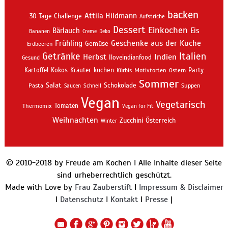
backen
Attila Hildmann
30 Tage Challenge
Aufstriche
Dessert
Einkochen
Bärlauch
Eis
Bananen
Creme
Deko
Geschenke aus der Küche
Frühling
Gemüse
Erdbeeren
Getränke
Italien
Indien
Herbst
Iloveindianfood
Gesund
kuchen
Kartoffel
Kokos
Kräuter
Motivtorten
Party
Kürbis
Ostern
Sommer
Salat
Schokolade
Pasta
Schnell
Suppen
Saucen
Vegan
Vegetarisch
Thermomix
Tomaten
Vegan for Fit
Weihnachten
Zucchini
Österreich
Winter
© 2010-2018 by Freude am Kochen I Alle Inhalte dieser Seite
sind urheberrechtlich geschützt.
Made with Love by
Frau Zauberstift
I
Impressum & Disclaimer
I
Datenschutz
I
Kontakt
I
Presse
|