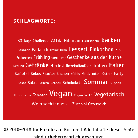
SCHLAGWORTE:
backen
Attila Hildmann
30 Tage Challenge
Aufstriche
Dessert
Einkochen
Bärlauch
Eis
Bananen
Creme
Deko
Geschenke aus der Küche
Frühling
Gemüse
Erdbeeren
Getränke
Italien
Indien
Herbst
Iloveindianfood
Gesund
kuchen
Kartoffel
Kokos
Kräuter
Motivtorten
Party
Kürbis
Ostern
Sommer
Salat
Schokolade
Pasta
Schnell
Suppen
Saucen
Vegan
Vegetarisch
Thermomix
Tomaten
Vegan for Fit
Weihnachten
Zucchini
Österreich
Winter
© 2010-2018 by Freude am Kochen I Alle Inhalte dieser Seite
sind urheberrechtlich geschützt.