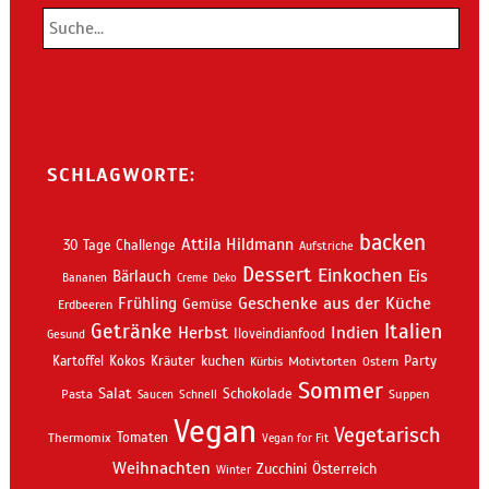
SCHLAGWORTE:
backen
Attila Hildmann
30 Tage Challenge
Aufstriche
Dessert
Einkochen
Bärlauch
Eis
Bananen
Creme
Deko
Geschenke aus der Küche
Frühling
Gemüse
Erdbeeren
Getränke
Italien
Indien
Herbst
Iloveindianfood
Gesund
kuchen
Kartoffel
Kokos
Kräuter
Motivtorten
Party
Kürbis
Ostern
Sommer
Salat
Schokolade
Pasta
Schnell
Suppen
Saucen
Vegan
Vegetarisch
Thermomix
Tomaten
Vegan for Fit
Weihnachten
Zucchini
Österreich
Winter