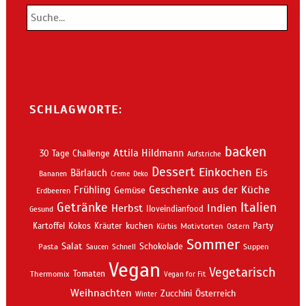
SCHLAGWORTE:
backen
Attila Hildmann
30 Tage Challenge
Aufstriche
Dessert
Einkochen
Bärlauch
Eis
Bananen
Creme
Deko
Geschenke aus der Küche
Frühling
Gemüse
Erdbeeren
Getränke
Italien
Indien
Herbst
Iloveindianfood
Gesund
kuchen
Kartoffel
Kokos
Kräuter
Motivtorten
Party
Kürbis
Ostern
Sommer
Salat
Schokolade
Pasta
Schnell
Suppen
Saucen
Vegan
Vegetarisch
Thermomix
Tomaten
Vegan for Fit
Weihnachten
Zucchini
Österreich
Winter