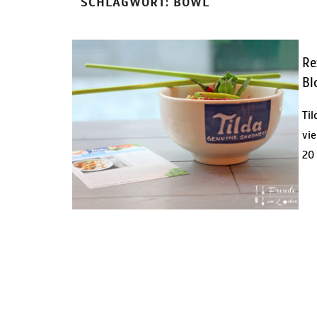
SCHLAGWORT:
BOWL
Re
Bl
Til
vie
20 