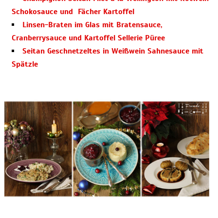
Schokosauce und Fächer Kartoffel
Linsen-Braten im Glas mit Bratensauce,
Cranberrysauce und Kartoffel Sellerie Püree
Seitan Geschnetzeltes in Weißwein Sahnesauce mit
Spätzle