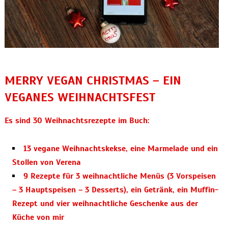
MERRY VEGAN CHRISTMAS – EIN
VEGANES WEIHNACHTSFEST
Es sind 30 Weihnachtsrezepte im Buch:
13 vegane Weihnachtskekse, eine Marmelade und ein
Stollen von Verena
9 Rezepte für 3 weihnachtliche Menüs (3 Vorspeisen
– 3 Hauptspeisen – 3 Desserts), ein
Getränk, ein Muffin-
Rezept und
vier
weihnachtliche Geschenke aus der
Küche von mir