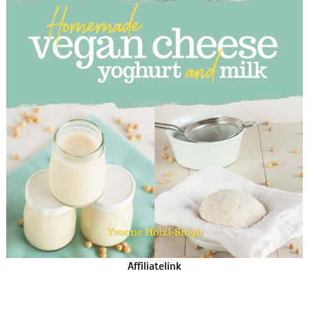
Affiliatelink