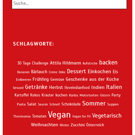
SCHLAGWORTE:
backen
Attila Hildmann
30 Tage Challenge
Aufstriche
Dessert
Einkochen
Bärlauch
Eis
Bananen
Creme
Deko
Geschenke aus der Küche
Frühling
Gemüse
Erdbeeren
Getränke
Italien
Indien
Herbst
Iloveindianfood
Gesund
kuchen
Kartoffel
Kokos
Kräuter
Motivtorten
Party
Kürbis
Ostern
Sommer
Salat
Schokolade
Pasta
Schnell
Suppen
Saucen
Vegan
Vegetarisch
Thermomix
Tomaten
Vegan for Fit
Weihnachten
Zucchini
Österreich
Winter