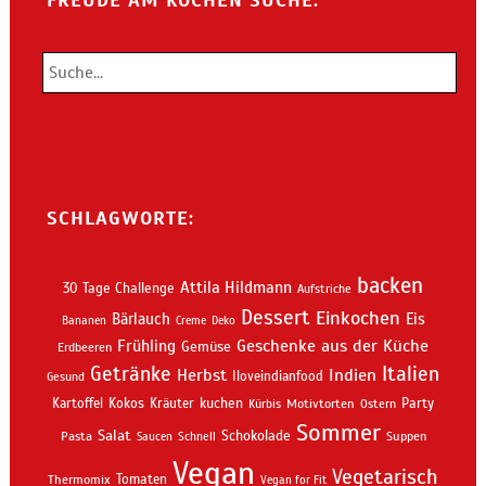
SCHLAGWORTE:
backen
Attila Hildmann
30 Tage Challenge
Aufstriche
Dessert
Einkochen
Bärlauch
Eis
Bananen
Creme
Deko
Geschenke aus der Küche
Frühling
Gemüse
Erdbeeren
Getränke
Italien
Indien
Herbst
Iloveindianfood
Gesund
kuchen
Kartoffel
Kokos
Kräuter
Motivtorten
Party
Kürbis
Ostern
Sommer
Salat
Schokolade
Pasta
Schnell
Suppen
Saucen
Vegan
Vegetarisch
Thermomix
Tomaten
Vegan for Fit